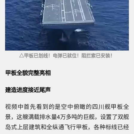
△甲板已划线！电弹已就位！阻拦索已安装！
甲板全貌完整亮相
建造进度接近尾声
视频中首先看到的是空中俯瞰的四川舰甲板全
景，这艘满载排水量4万多吨的巨舰，设置了双舰
岛式上层建筑和全纵通飞行甲板，各种标线已经