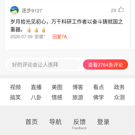
29
逐步9127
岁月拾光见初心，万千科研工作者以奋斗铸就国之
重器。
2026-07-09
安徽*
回复TA
好的评论会让人崇拜
查看3764条评论
视频
直播
美图
博客
看点
政务
搞笑
八卦
情感
旅游
佛学
众测
首页
导航
反馈
登录