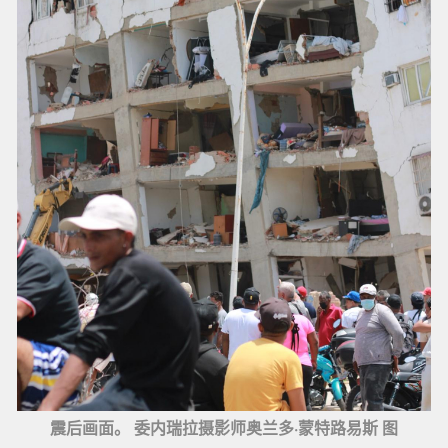
震后画面。 委内瑞拉摄影师奥兰多·蒙特路易斯 图