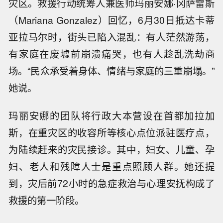
灾区。救援行动统筹人兼医师玛丽安娜·冈萨雷斯
（Mariana Gonzalez）回忆，6月30日抵达卡蒂
亚拉马尔时，街头已陷入混乱：有人茫然游荡，
有家庭在废墟前崩溃痛哭，也有人趁乱洗劫商
场。“民众承受着身体、情绪与家庭的三重崩塌。”
她说。
玛丽安娜的团队将行政大本营设在首都加拉加
斯，在重灾区的收容所等核心点位派驻医疗点，
为陆续赶来的灾民接诊。其中，妇女、儿童、孕
妇、老人和残障人士是重点照顾人群。她还提
到，灾后前72小时的急症救治与心理安抚构成了
救援的第一阶段。