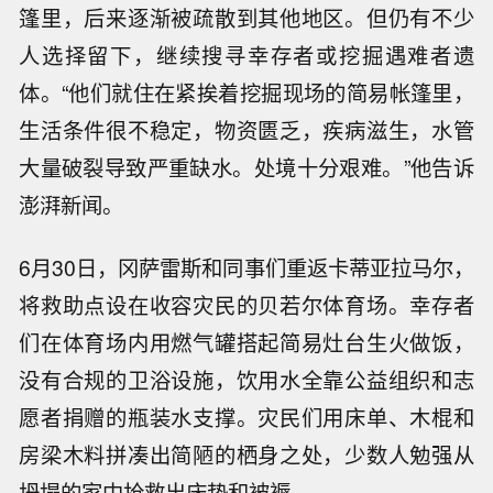
篷里，后来逐渐被疏散到其他地区。但仍有不少
人选择留下，继续搜寻幸存者或挖掘遇难者遗
体。“他们就住在紧挨着挖掘现场的简易帐篷里，
生活条件很不稳定，物资匮乏，疾病滋生，水管
大量破裂导致严重缺水。处境十分艰难。”他告诉
澎湃新闻。
6月30日，冈萨雷斯和同事们重返卡蒂亚拉马尔，
将救助点设在收容灾民的贝若尔体育场。幸存者
们在体育场内用燃气罐搭起简易灶台生火做饭，
没有合规的卫浴设施，饮用水全靠公益组织和志
愿者捐赠的瓶装水支撑。灾民们用床单、木棍和
房梁木料拼凑出简陋的栖身之处，少数人勉强从
坍塌的家中抢救出床垫和被褥。