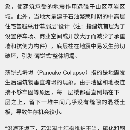
象，使建筑承受的地震作用远强于山区基岩区
域。此外，当地大量建于石油繁荣时期的中高层
住宅普遍采用“软弱层”设计（注：指建筑首层为了
设置停车场、商业空间或开放大厅而减少了承重
墙和抗侧力构件），底层柱在地震中易发生剪切
破坏，引发“薄饼式”整体坍塌。
薄饼式坍塌（Pancake Collapse）指的是地震发
生后建筑物垂直垮塌的现象。由于墙壁和地板连
接不够牢固等原因，每一层楼都垂直倒塌在下一
层之上，留下一堆中间几乎没有缝隙的混凝土
板，导致生存机会较小。
“沿海环境下，若混凝土结构维护不当，碳化和钢