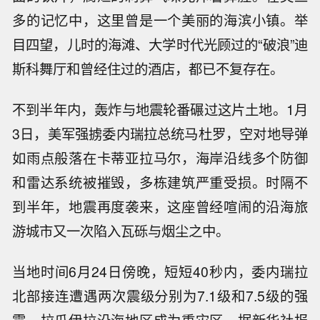
多的记忆中，这里曾是一个美丽的海滨小镇。举
目四望，儿时的海滩、大学时代光顾过的“破浪”迪
斯科舞厅和曾经住过的酒店，都已不复存在。
不到半年内，轰炸与地震轮番碾过这片土地。1月
3日，美军强掳委内瑞拉总统马杜罗，空对地导弹
如雨点般落在卡蒂亚拉马尔，海岸沿线多个防御
和雷达系统被摧毁，多栋建筑严重受损。时隔不
到半年，地震再度袭来，这座曾经喧闹的沿海旅
游城市又一次陷入瓦砾与烟尘之中。
当地时间6月24日傍晚，短短40秒内，委内瑞拉
北部接连遭遇两次震级分别为7.1级和7.5级的强