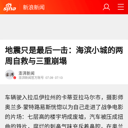
新浪新闻
地震只是最后一击：海滨小城的两
周自救与三重崩塌
澎湃新闻
澎湃新闻官方账号
07.09
07:13
车辆驶入拉瓜伊拉州的卡蒂亚拉马尔市，摄影师
奥兰多·蒙特路易斯恍惚以为自己走进了战争电影
的片场：七层高的楼宇坍成废墟，汽车被压成扭
曲的铁片，腐烂的刺鼻气味充斥着鼻腔。在奥兰