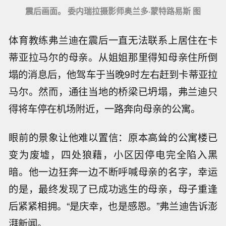
震后画面。 委内瑞拉摄影师奥兰多·蒙特路易斯 图
体育教练弗兰迪在震后一直无法联系上居住在卡
蒂亚拉马尔的母亲。从姐姐那里得知母亲住所倒
塌的消息后，他驾车于当晚9时左右赶到卡蒂亚拉
马尔。然而，通往当地的桥梁已坍塌，弗兰迪只
得将车停在机场附近，一路奔向母亲的公寓。
眼前的景象让他难以置信：原本高耸的公寓楼已
变为废墟，四处狼藉，小区因停电完全陷入黑
暗。他一边狂奔一边不断呼喊母亲的名字，幸运
的是，最终发现了已成功逃生的母亲，母子重逢
后紧紧相拥。“是庆幸，也是感恩。”弗兰迪告诉澎
湃新闻。