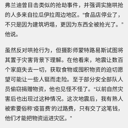
弗兰迪曾目击类似的抢劫事件，并强调实施哄抢
的人多来自拉瓜伊拉周边地区。“食品店停业了，
不只是因为建筑坍塌，更因为东西全被抢光了。”
他说。
虽然反对哄抢行为，但摄影师蒙特路易斯试图将
其置于灾害背景下理解。在他看来，地震让数百
个家庭失去一切，获取食物或囤积物资的迫切愿
望可能让一些人铤而走险。至于部分安全部队人
员偷窃捐赠物资，他也见怪不怪了。“以前自然灾
害后也出现过这种情况。这次地震后，我有熟人
被索要俗称‘疫苗费’的过路费，只有交了这笔钱，
他们才能把物资运进灾区。”