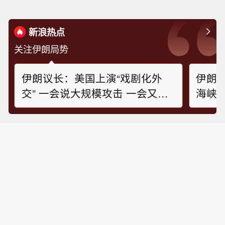
新浪热点
关注伊朗局势
伊朗议长：美国上演“戏剧化外
伊朗
交” 一会说大规模攻击 一会又说
海峡
伊朗想谈判 别打了