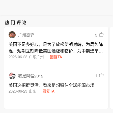
热门评论
3
广州高弈
美国不是多好心，是为了放松伊朗对峙，为局势降
温，短期立刻降低美国通涨和物价，为中期选举牟
利，同时压制俄罗斯短期石油贸易获利。都是短期
2026-06-23
广东广州
回复TA
操作。一达到短期目标，立刻翻脸，一脸赢学。6
流的商人，掌握目前唯一的一超国家工具，为一己
1
我是阿强2012
私利牟利，还得意洋洋。
美国这招挺灵活，看来是想稳住全球能源市场
2026-06-23
山东
回复TA