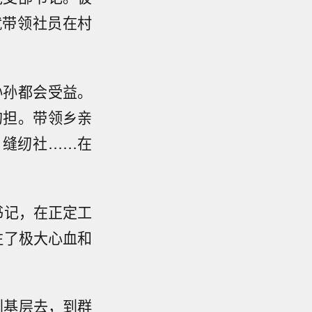
就带领社员在村
孙孙都会受益。
的担。带领乡亲
、缝纫社……在
、书记，在正定工
注了极大心血和
到基层去，到群