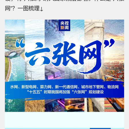
网”？一图梳理↓