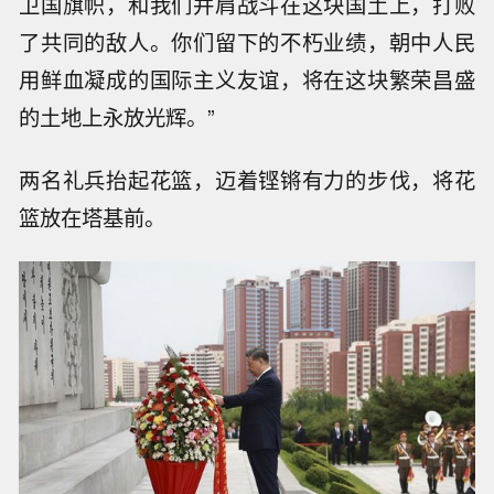
卫国旗帜，和我们并肩战斗在这块国土上，打败
了共同的敌人。你们留下的不朽业绩，朝中人民
用鲜血凝成的国际主义友谊，将在这块繁荣昌盛
的土地上永放光辉。”
两名礼兵抬起花篮，迈着铿锵有力的步伐，将花
篮放在塔基前。