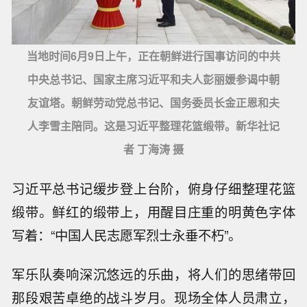
当地时间6月9日上午，正在朝鲜进行国事访问的中共
中央总书记、国家主席习近平和夫人彭丽媛参谒中朝
友谊塔。朝鲜劳动党总书记、国务委员长金正恩和夫
人李雪主陪同。这是习近平整理花篮缎带。新华社记
者 丁海涛 摄
习近平总书记缓步登上台阶，俯身仔细整理花篮
缎带。鲜红的缎带上，用醒目庄重的明黄色字体
写着：“中国人民志愿军烈士永垂不朽”。
军乐队奏响深沉悠远的乐曲，将人们的思绪带回
那段艰苦卓绝的战斗岁月。现场全体人员肃立，