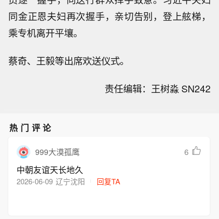
同金正恩夫妇再次握手，亲切告别，登上舷梯，
乘专机离开平壤。
蔡奇、王毅等出席欢送仪式。
责任编辑：王树淼 SN242
热门评论
6
999大漠孤鹰
中朝友谊天长地久
2026-06-09
辽宁沈阳
回复TA