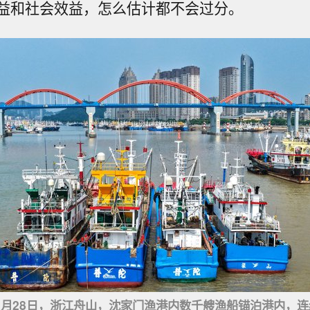
益和社会效益，怎么估计都不会过分。
年5月28日，浙江舟山，沈家门渔港内数千艘渔船锚泊港内，