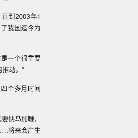
到2003年1
启了我国迄今为
这是一个很重要
推动。”
用四个多月时间
程要快马加鞭，
……将来会产生