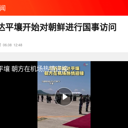
闻
达平壤开始对朝鲜进行国事访问
号
06.08
12:48
平壤 朝方在机场热情迎接