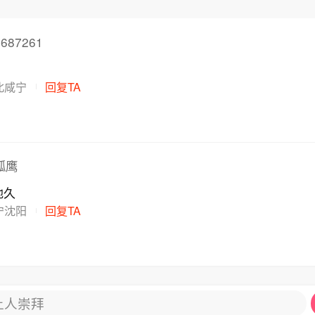
687261
北咸宁
回复TA
孤鹰
地久
宁沈阳
回复TA
让人崇拜