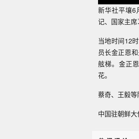
新华社平壤6
记、国家主席
当地时间12
员长金正恩和
舷梯。金正
花。
蔡奇、王毅等
中国驻朝鲜大