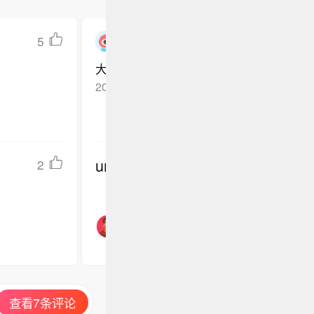
5
我将夜游
大国外交
2026-06-08
湖北孝感
回复TA
undefined
2
查看7条评论