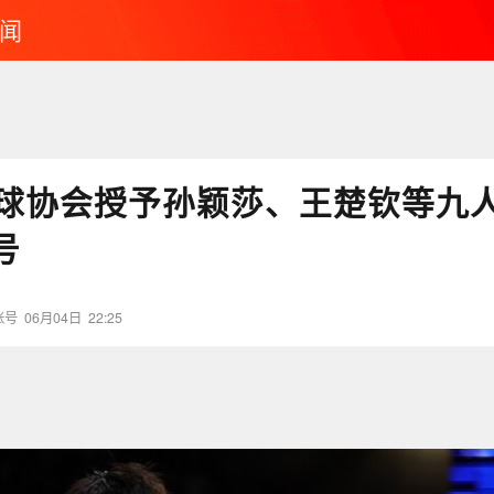
闻
球协会授予孙颖莎、王楚钦等九
号
账号
06月04日
22:25