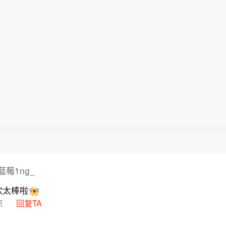
莓1ng_
钦太棒啦
京
回复TA