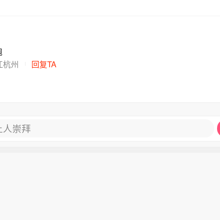
跑
江杭州
回复TA
让人崇拜