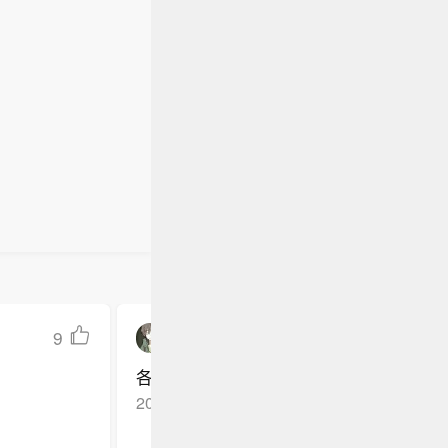
9
QF恰饭
各位继续加油
2026-06-05
山东济宁
回复TA