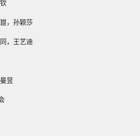
楚钦
靖崑，孙颖莎
幸同，王艺迪
王曼昱
会
日