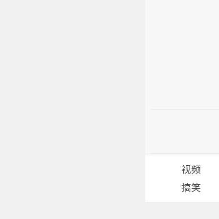
视频
搞笑