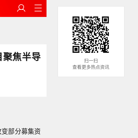
目聚焦半导
扫一扫
查看更多热点资讯
划改变部分募集资