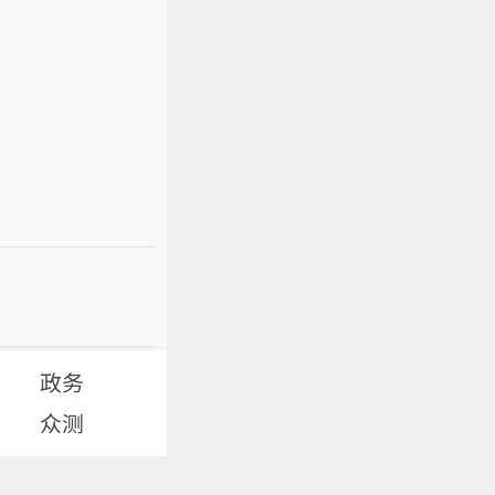
政务
众测