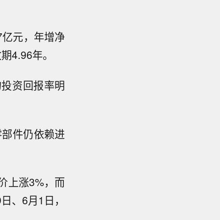
7亿元，年增净
期4.96年。
的投资回报率明
零部件仍依赖进
价上涨3%，而
日、6月1日，