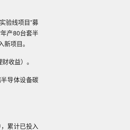
实验线项目”募
年产80台套半
入新项目。
理财收益）。
端半导体设备碳
资中，累计已投入