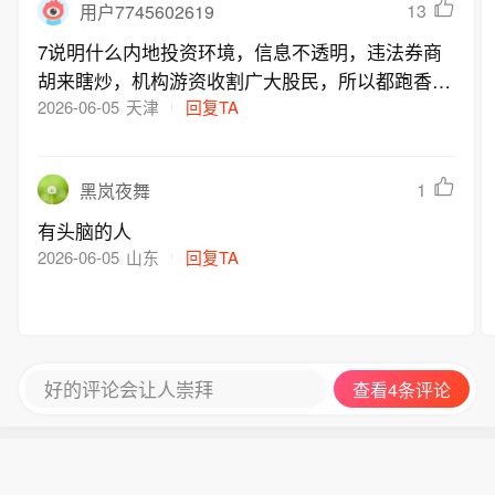
13
用户7745602619
7说明什么内地投资环境，信息不透明，违法券商
胡来瞎炒，机构游资收割广大股民，所以都跑香港
去了，看每股从不上几元财成千元，几百元股应缩
2026-06-05
天津
回复TA
水80%
1
黑岚夜舞
有头脑的人
2026-06-05
山东
回复TA
好的评论会让人崇拜
查看4条评论