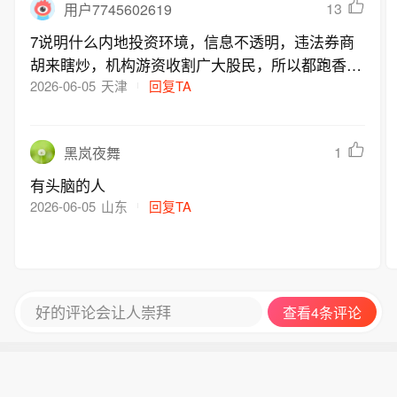
13
用户7745602619
7说明什么内地投资环境，信息不透明，违法券商
胡来瞎炒，机构游资收割广大股民，所以都跑香港
去了，看每股从不上几元财成千元，几百元股应缩
2026-06-05
天津
回复TA
水80%
1
黑岚夜舞
有头脑的人
2026-06-05
山东
回复TA
好的评论会让人崇拜
查看4条评论