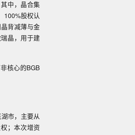
。其中，晶合集
100%股权认
晶圆晶背减薄与金
徽瑞晶，用于建
非核心的BGB
芜湖市，主要从
股权；本次增资