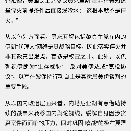
也难怪，美国民主党参议员克里斯·墨菲在得知这
些
停火
前提条件后直接泼冷水：“这根本就不是
停
火
。”
从以色列方面看，寻求瓦解包括黎真主党在内的
伊朗“代理人”网络是其战略目标，因此落实
停火
并
非其政策出发点，更多是权宜之计。此外，以色
列视伊朗为“生存威胁”，反对美伊达成“宽松协
议”，以军在黎保持行动自主是其搅局美伊谈判的
重要手段。
从以国内政治层面来看，内塔尼亚胡有意借助持
续的战事来转移国内舆论视线，缓解自身因涉贪
腐案件而面临的压力，同时巩固“嗜战”的极右翼盟