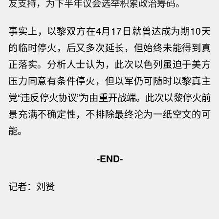
友支持，为下半年议会选举积累政治筹码。
事实上，以黎双方在4月17日就曾达成为期10天
的临时
停火
，后又多次延长，但始终未能得到真
正落实。分析人士认为，此次以色列虽迫于美方
压力同意有条件
停火
，但以军仍可随时以黎真主
党“违反
停火
协议”为由重开战端。此次以黎
停火
前
景充满不确定性，不排除最终沦为一纸空文的可
能。
-END-
记
者：
刘赞