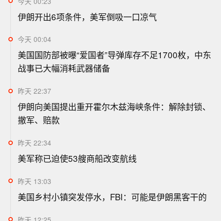
今天 00:23
伊朗开出6项条件，美军倒吸一口凉气
今天 00:04
美国国防部被曝“爱国者”导弹库存不足1700枚，中东
战事已大幅消耗武器储备
昨天 22:37
伊朗向美国提出重开霍尔木兹海峡条件：解除封锁、
撤军、赔款
昨天 22:34
美军称已迫使53艘商船改变航线
昨天 13:03
美国乡村小镇突发停水，FBI：可能是伊朗黑客干的
昨天 12:25