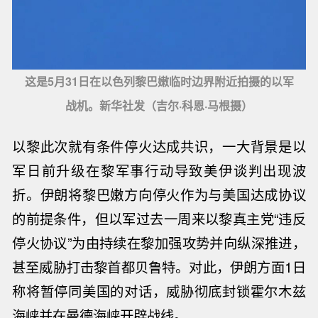
这是5月31日在以色列黎巴嫩临时边界附近拍摄的以军
战机。新华社发（吉尔·科恩·马根摄）
以黎此次就有条件
停火
达成共识，一大背景是以
军日前升级在黎军事行动导致美伊谈判出现波
折。伊朗将黎巴嫩方向
停火
作为与美国达成协议
的前提条件，但以军过去一周来以黎真主党“违反
停火
协议”为由持续在黎加强攻势并向纵深推进，
甚至威胁打击黎首都贝鲁特。对此，伊朗方面1日
称将暂停同美国的对话，威胁彻底封锁霍尔木兹
海峡并在曼德海峡开辟战线。