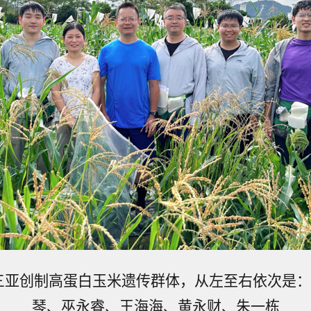
三亚创制高蛋白玉米遗传群体，从左至右依次是：
琴、巫永睿、王海海、黄永财、朱一栋