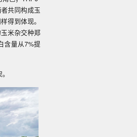
两者共同构成玉
同样得到体现。
的玉米杂交种郑
蛋白含量从7%提
架。