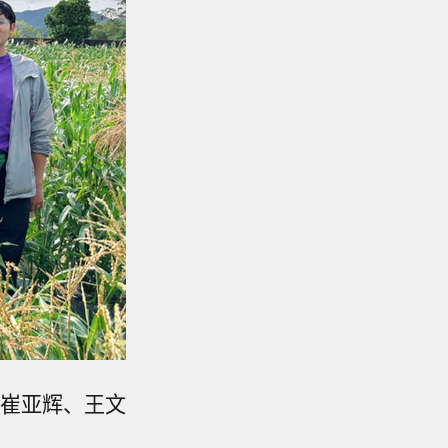
崔亚辉、王文