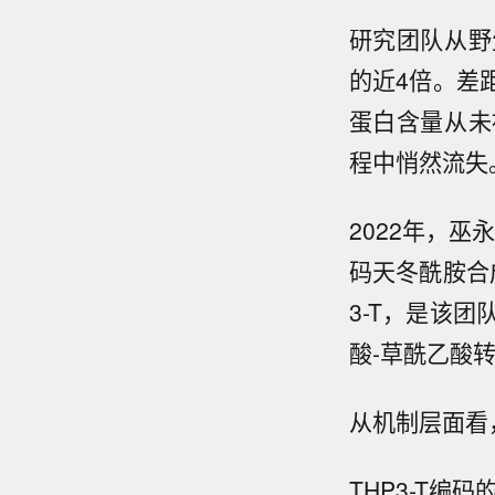
研究团队从野
的近4倍。差
蛋白含量从未
程中悄然流失
2022年，巫
码天冬酰胺合
3-T，是该
酸-草酰乙酸
从机制层面看
THP3-T编