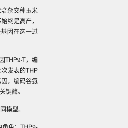
栽培杂交种玉米
标始终是高产，
关基因在这一过
THP9-T，编
次发表的THP
基因，编码谷氨
种关键酶。
协同模型。
的角色；THP9-