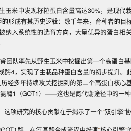
生玉米中发现籽粒蛋白含量高达30%，是现代
距的形成有其历史逻辑：数千年来，育种者的目
被纳入系统性的选育方向，大量优异的蛋白相
。
永睿团队率先从野生玉米中挖掘出第一个高蛋白基因
成酶4，实现了主栽品种蛋白含量的初步提升。此
团队历经多年持续攻关挖掘到的第二个高蛋白核心
转氨酶1（GOT1）——这也是氮代谢途径中的一
，这项研究的核心贡献在于揭示了一个
“
双引擎”
码的GOT1酶，在氨基酸合成流程中扮演
“
核心引擎
”