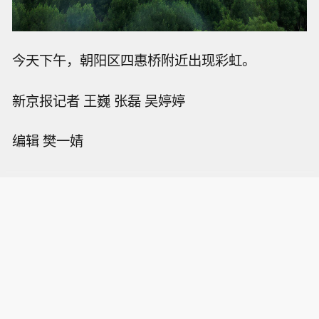
今天下午，朝阳区四惠桥附近出现彩虹。
新京报记者 王巍 张磊 吴婷婷
编辑 樊一婧