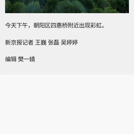
今天下午，朝阳区四惠桥附近出现彩虹。
新京报记者 王巍 张磊 吴婷婷
编辑 樊一婧