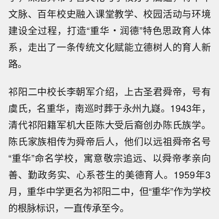
文脉、百年校史融入课堂教学、校园活动与环境
建设全过程，打造“重华・润德”特色思政育人体
系，走出了一条传统文化赋能立德树人的育人新
路。
祁阳二中校长李朝军介绍，上古圣君舜帝，号有
虞氏，名重华，南巡时葬于永州九嶷。1943年，
清代祁阳籍军机大臣陈大受后裔创办陈氏族学。
陈氏家族相传为舜帝后人，他们以远祖舜帝名号
“重华”命名学校，寓意敬宗追远、以舜帝孝亲向
善、勤政务实、心系苍生的美德育人。1959年3
月，重华中学更名为祁阳二中，但“重华”作为学校
的根脉标识，一直传承至今。