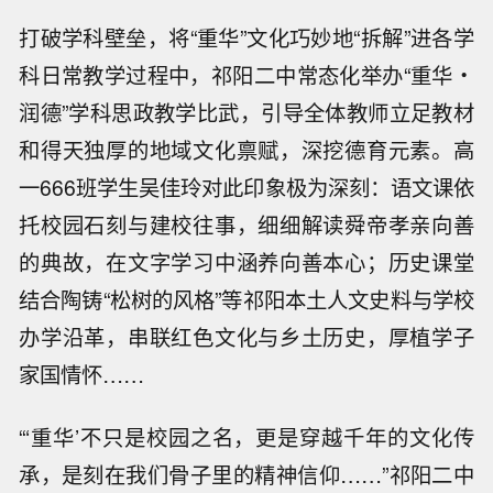
打破学科壁垒，将“重华”文化巧妙地“拆解”进各学
科日常教学过程中，祁阳二中常态化举办“重华・
润德”学科思政教学比武，引导全体教师立足教材
和得天独厚的地域文化禀赋，深挖德育元素。高
一666班学生吴佳玲对此印象极为深刻：语文课依
托校园石刻与建校往事，细细解读舜帝孝亲向善
的典故，在文字学习中涵养向善本心；历史课堂
结合陶铸“松树的风格”等祁阳本土人文史料与学校
办学沿革，串联红色文化与乡土历史，厚植学子
家国情怀……
“‘重华’不只是校园之名，更是穿越千年的文化传
承，是刻在我们骨子里的精神信仰……”祁阳二中