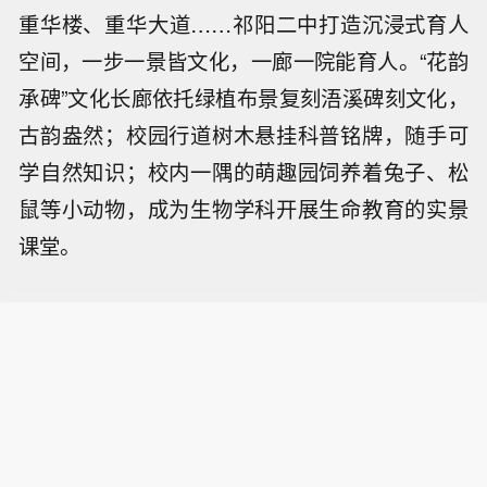
重华楼、重华大道……祁阳二中打造沉浸式育人
空间，一步一景皆文化，一廊一院能育人。“花韵
承碑”文化长廊依托绿植布景复刻浯溪碑刻文化，
古韵盎然；校园行道树木悬挂科普铭牌，随手可
学自然知识；校内一隅的萌趣园饲养着兔子、松
鼠等小动物，成为生物学科开展生命教育的实景
课堂。