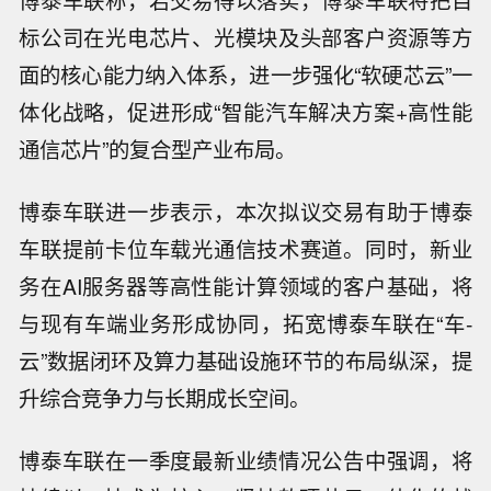
博泰车联称，若交易得以落实，博泰车联将把目
标公司在光电芯片、光模块及头部客户资源等方
面的核心能力纳入体系，进一步强化“软硬芯云”一
体化战略，促进形成“智能汽车解决方案+高性能
通信芯片”的复合型产业布局。
博泰车联进一步表示，本次拟议交易有助于博泰
车联提前卡位车载光通信技术赛道。同时，新业
务在AI服务器等高性能计算领域的客户基础，将
与现有车端业务形成协同，拓宽博泰车联在“车-
云”数据闭环及算力基础设施环节的布局纵深，提
升综合竞争力与长期成长空间。
博泰车联在一季度最新业绩情况公告中强调，将