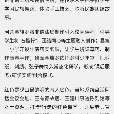
进非遗工坊和民俗院落，在传承人手把手教学中
学习民族舞蹈、体验手工技艺、聆听民族团结故
事。
阿舍彝族乡将非遗漆扇制作引入校园课程，引导
学生将“石榴籽”、团结同心等主题融入创作；县第
一小学开设壮医药实践课，让学生辨识草药、制
作康养手作；维摩彝族乡依托乡村少年宫，把剪
纸、刺绣、弦子舞纳入常态化研学，形成“课后服
务+研学实践”融合模式。
红色是砚山最鲜明的育人底色。当地系统盘活阿
猛会议会址、王有德故居、王建川事迹陈列馆等
本土资源，打造“行走的红色课堂”，开展老兵宣