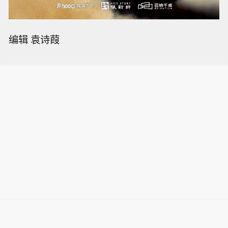
编辑 袁诗葭