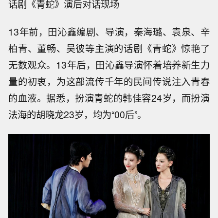
话剧《青蛇》演后对话现场
13年前，田沁鑫编剧、导演，秦海璐、袁泉、辛
柏青、董畅、吴彼等主演的话剧《青蛇》惊艳了
无数观众。13年后，田沁鑫导演怀着培养新生力
量的初衷，为这部流传千年的民间传说注入青春
的血液。据悉，扮演青蛇的韩佳容24岁，而扮演
法海的胡晓龙23岁，均为“00后”。