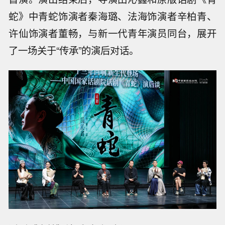
蛇》中青蛇饰演者秦海璐、法海饰演者辛柏青、
许仙饰演者董畅，与新一代青年演员同台，展开
了一场关于“传承”的演后对话。