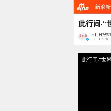
新浪新
此行间·
人民日报客
06.04
15:00
此行间·“世