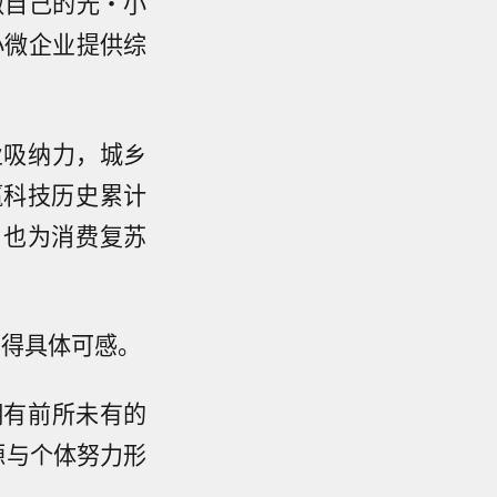
做自己的光・小
小微企业提供综
业吸纳力，城乡
赢科技历史累计
，也为消费复苏
变得具体可感。
拥有前所未有的
源与个体努力形