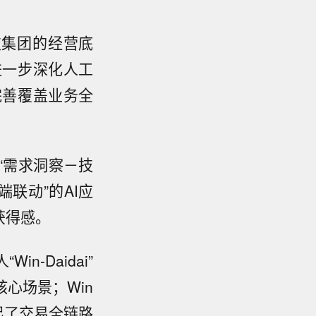
技集团的经营底
进一步深化人工
完善覆盖业务全
。
“需求洞察－技
联动”的AI应
获得感。
-Daidai”
心场景；Win
起了交易全链路