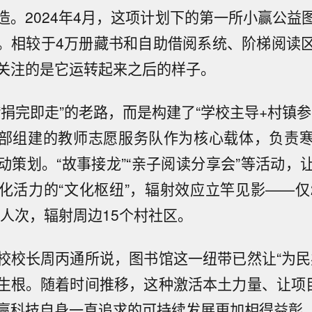
造。2024年4月，这项计划下的第一所小赢公益
。相较于4万册藏书和自助借阅系统、阶梯阅读
关注的是它运转起来之后的样子。
“捐完即走”的老路，而是构建了“学校主导+村镇参
部组建的教师志愿服务队作为核心载体，负责
动策划。“故事接龙”“亲子阅读分享会”等活动，
化活力的“文化枢纽”，辐射效应立竿见影——仅2
0人次，辐射周边15个村社区。
校校长周丙通所说，图书馆这一纽带已然让“为民
生根。随着时间推移，这种激活本土力量、让项目
赢科技自身一直追求的可持续发展更加相得益彰