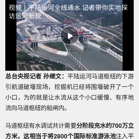
视频丨平陆运河全线通水 记者带你实地探
访运河新貌
总台央视记者 孙继文：
平陆运河马道枢纽的下游
引航道破堰现场，挖掘机已经将围堰破开了一个
小口，为的就是让水流从这个小口缓慢、有序地
流向马道枢纽的船闸内。
马道枢纽有水调试共计需要
分阶段充水约700万立
方米，这相当于将2800个国际标准游泳池
注入平