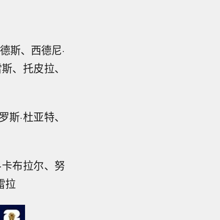
南德斯、西德尼·
雷斯、托皮拉、
罗斯·杜亚特、
·卡布拉尔、努
雷拉