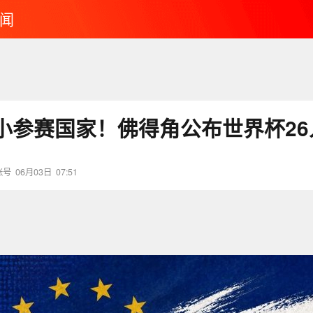
闻
小参赛国家！佛得角公布世界杯26
账号
06月03日
07:51