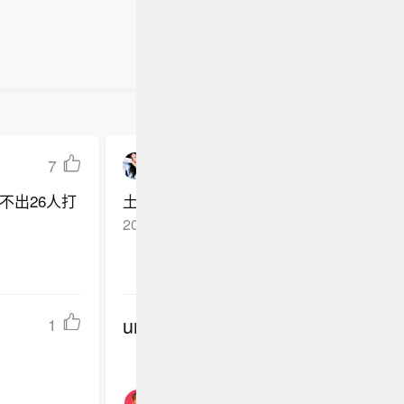
7
L-donkeys
不出26人打
土耳其这次准备很充分，世界杯要走远!😁
2026-06-02
江西吉安
回复TA
undefined
1