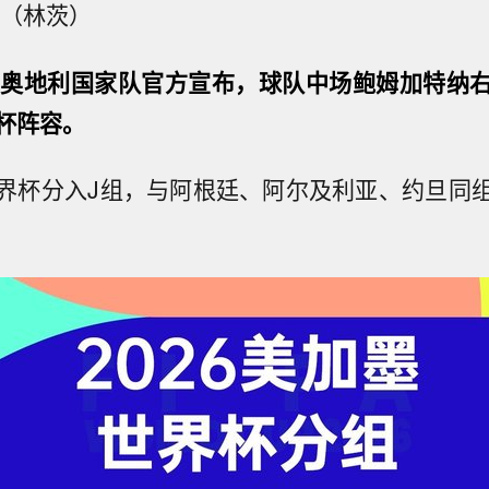
奇（林茨）
日奥地利国家队官方宣布，球队中场鲍姆加特纳
杯阵容。
界杯分入J组，与阿根廷、阿尔及利亚、约旦同