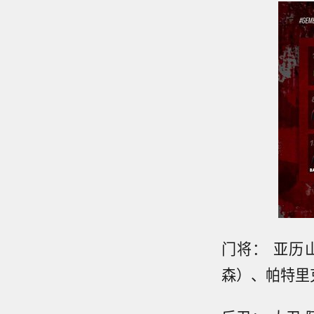
门将： 亚历
森）、帕特里