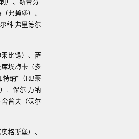
刺）、斯蒂芬·
特（弗赖堡）、
尔科·弗里德尔
B莱比锡）、萨
丘库埃梅卡（多
特纳*（RB莱
）、保尔·万纳
·舍普夫（沃尔
（奥格斯堡）、