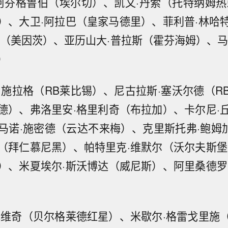
·阿芬格鲁伯（埃尔切）、凯文·丹索（托特纳姆热
）、大卫·阿拉巴（皇家马德里）、菲利普·林哈
尼（美因茨）、亚历山大·普拉斯（霍芬海姆）、马
）
·施拉格（RB莱比锡）、尼古拉斯·塞沃尔德（R
德）、弗洛里安·格里利奇（布拉加）、卡尔尼·
马诺·施密德（云达不来梅）、克里斯托弗·鲍姆加
（拜仁慕尼黑）、帕特里克·维默尔（沃尔夫斯堡
）、米夏埃尔·斯沃博达（威尼斯）、阿里桑德罗
托维奇（贝尔格莱德红星）、米歇尔·格雷戈里施