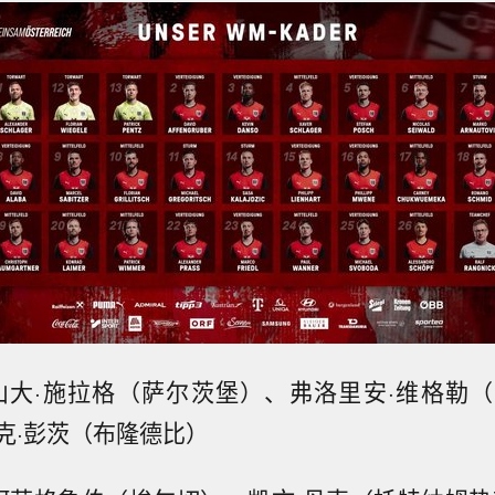
山大·施拉格（萨尔茨堡）、弗洛里安·维格勒
克·彭茨（布隆德比）