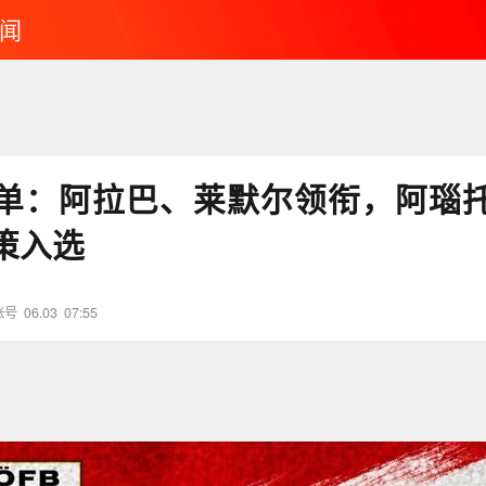
闻
单：阿拉巴、莱默尔领衔，阿瑙
策入选
账号
06.03
07:55