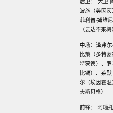
后卫： 大卫
波施（美因茨
菲利普·姆维
（云达不来梅
中场：泽弗尔
比策（多特蒙
特蒙德）、罗
比锡）、莱默
尔（埃因霍温
夫斯贝格）
前锋： 阿瑙