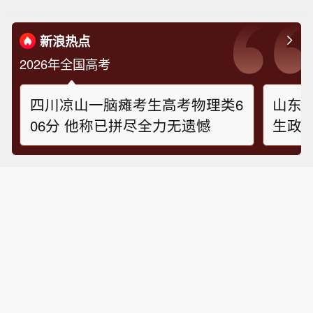
新浪热点
2026年全国高考
四川凉山一脑瘫考生高考物理类6
山东
06分 他称已拼尽全力无遗憾
生政治