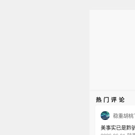
热门评论
稳重胡桃
美事实已是黔
2026-06-01
陕