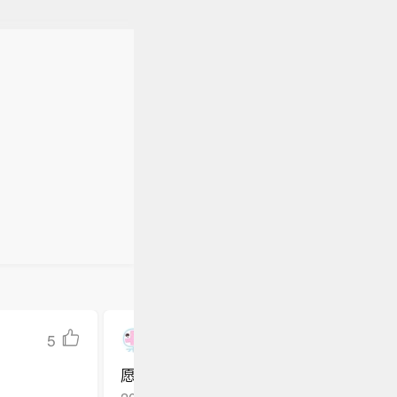
5
困豚馒馒_LM
愿世界和平
2026-06-01
江西*
回复TA