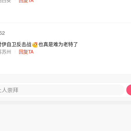
52
对伊自卫反击战
也真是难为老特了
苏苏州
回复TA
让人崇拜