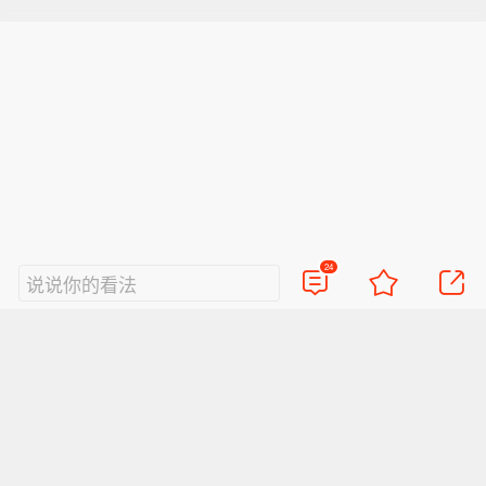
24
说说你的看法
热门评论
3
海盗八爪鱼及
摔倒那刻还稳住高音，这得有多强的肌肉记忆，背
后不知付出了多少努力。意外反而让现场更有真实
2026-05-25
江苏盐城
回复TA