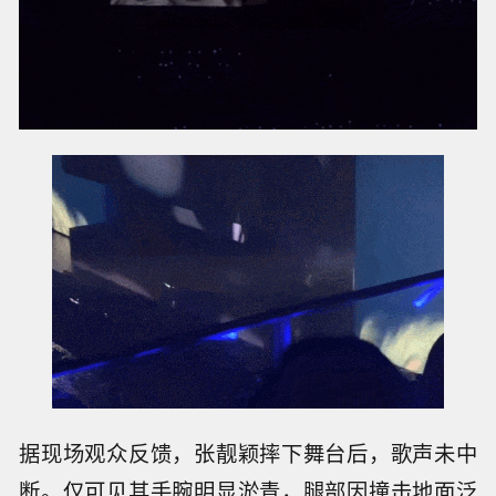
据现场观众反馈，张靓颖摔下舞台后，歌声未中
断。仅可见其手腕明显淤青，腿部因撞击地面泛