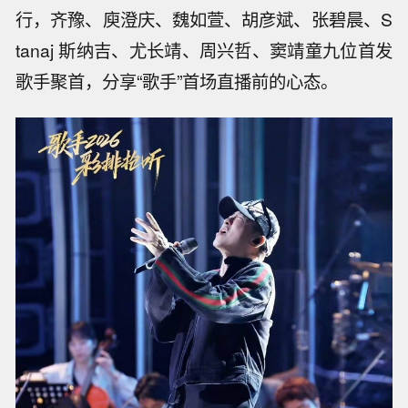
行，齐豫、庾澄庆、魏如萱、胡彦斌、张碧晨、S
tanaj 斯纳吉、尤长靖、周兴哲、窦靖童九位首发
歌手聚首，分享“歌手”首场直播前的心态。