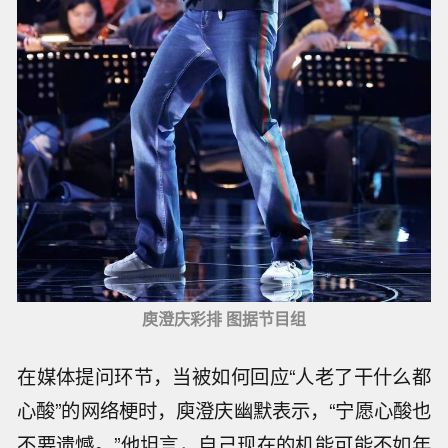
庾澄庆彩排 图据节目组
在媒体提问环节，当被如何回应“人老了干什么都
心酸”的网络梗时，庾澄庆幽默表示，“宁愿心酸也
不要遗憾。”他坦言，自己现在的机能可能不如年