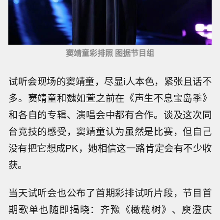
窦靖童彩排照 图据节目组
试听会现场的窦靖童，尽显i人本色，紧张且话不
多。窦靖童和魏如萱之前在《声生不息宝岛季》
和各自的专辑、演唱会中都有合作。谈及这次同
台竞技的感受，窦靖童认为虽然是比赛，但自己
没有把它想成PK，她相信这一路肯定会有不少收
获。
当天试听会也公布了首期彩排试听片段，节目首
期歌单也随即揭晓：齐豫《橄榄树》、庾澄庆