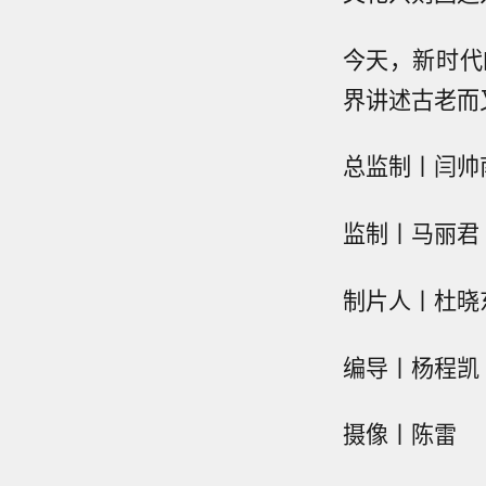
今天，新时代
界讲述古老而
总监制丨闫帅
监制丨马丽君
制片人丨杜晓
编导丨杨程凯
摄像丨陈雷