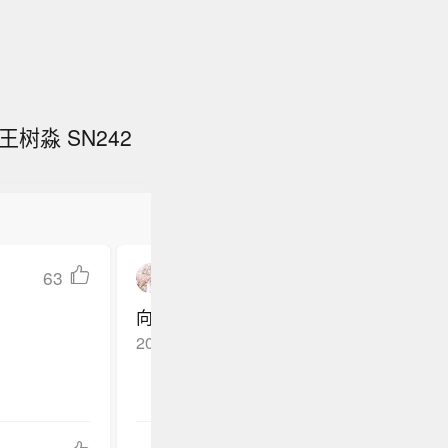
树淼 SN242
63
孙慢慢是一个果果
向世界讲述古老而又充满活力的中国故事
2026-05-19
宁夏*
回复TA