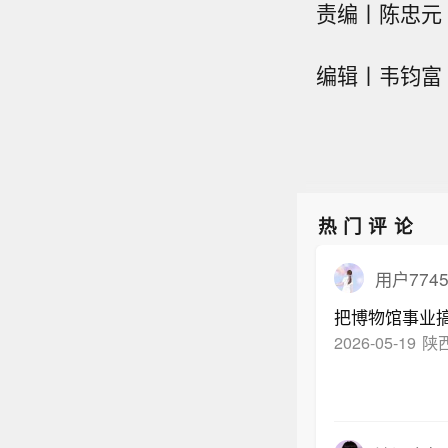
责编丨陈忠元
编辑丨韦钧富 
热门评论
用户7745
把博物馆事业
2026-05-19
陕西