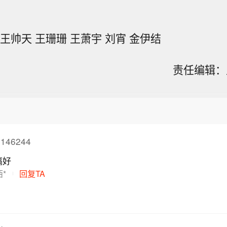
王帅天 王珊珊 王萧宇 刘宵 金伊结
责任编辑：王
146244
搞好
*
回复TA