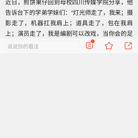
近日，煎饼果仔回到母校四川传媒学院分享，他
告诉台下的学弟学妹们：“灯光师走了，我来；摄
影走了，机器扛我肩上；道具走了，包在我肩
上；演员走了，我是编剧可以改戏，当你会的足
够多了，自然而然就有了信心和底气。”
0
说说你的看法
红星新闻记者 毛渝川 任宏伟 编辑 曾琦