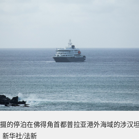
拍摄的停泊在佛得角首都普拉亚港外海域的涉汉
。新华社/法新