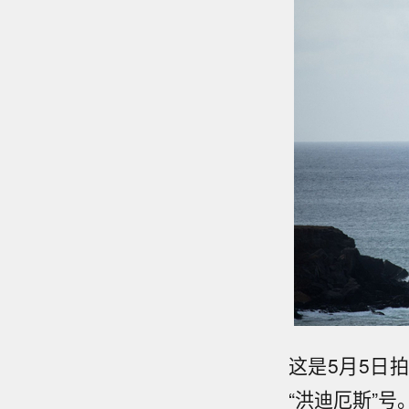
这是5月5日
“洪迪厄斯”号