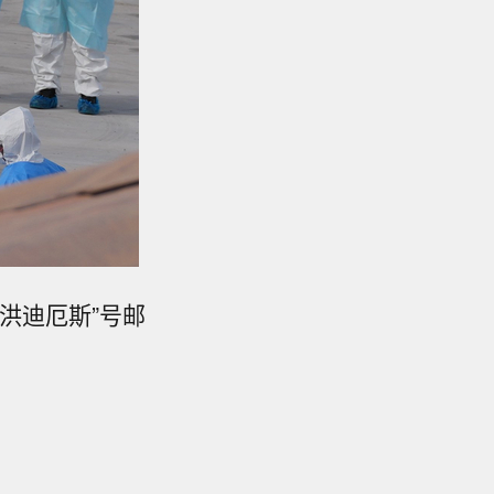
洪迪厄斯”号邮