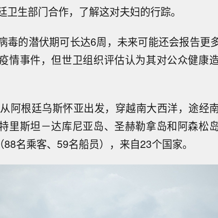
廷卫生部门合作，了解这对夫妇的行踪。
病毒的潜伏期可长达6周，未来可能还会报告更
疫情事件，但世卫组织评估认为其对公众健康
日从阿根廷乌斯怀亚出发，穿越南大西洋，途经
特里斯坦－达库尼亚岛、圣赫勒拿岛和阿森松
（88名乘客、59名船员），来自23个国家。