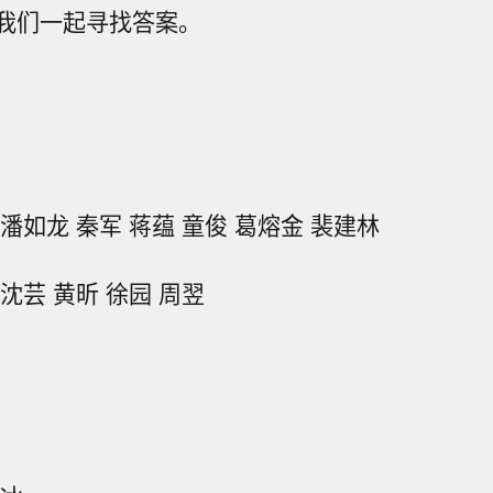
我们一起寻找答案。
潘如龙 秦军 蒋蕴 童俊 葛熔金 裴建林
沈芸 黄昕 徐园 周翌