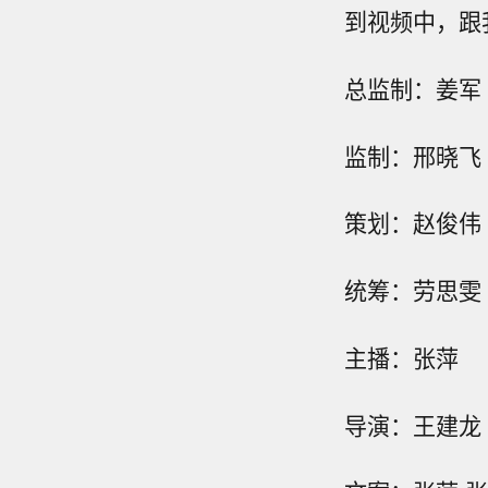
到视频中，跟
总监制：姜军
监制：邢晓飞
策划：赵俊伟 
统筹：劳思雯 
主播：张萍
导演：王建龙