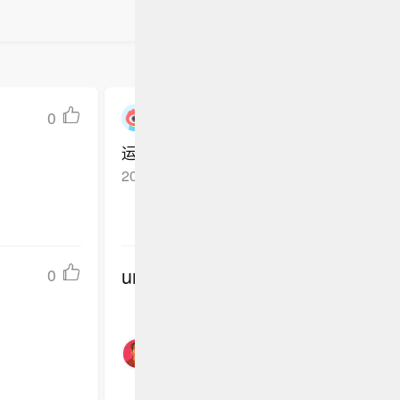
0
老杨fgf6482944192
运气就是，机会正好碰上了你的努力
2026-05-08
广东深圳
回复TA
undefined
0