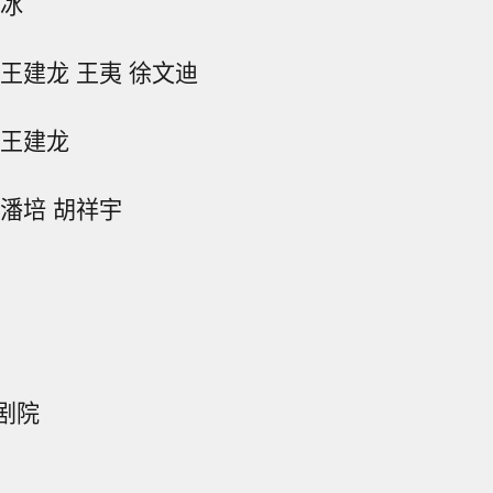
张冰
王建龙 王夷 徐文迪
 王建龙
潘培 胡祥宇
剧院