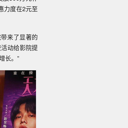
惠力度在2元至
院带来了显著的
费活动给影院提
增长。”