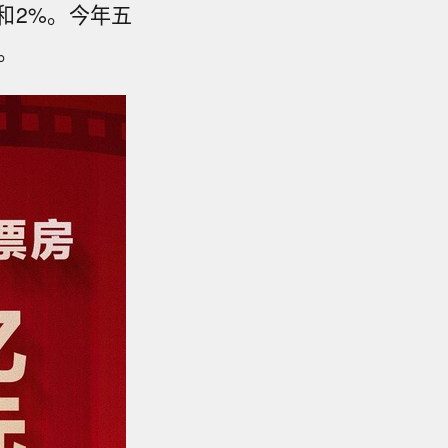
%和2%。今年五
。