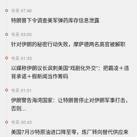
今天 07:46
特朗普下令调查美军弹药库存信息泄露
今天 03:00
针对伊朗的秘密行动失败，摩萨德两名高官被解职
今天 01:33
以媒称伊朗议长讽刺美国“戏剧化外交”：把霸凌＋违
背承诺＋假新闻当作筹码
今天 01:01
伊朗警告海湾国家：让特朗普停止对伊朗军事打击，
否则...
今天 00:43
美国7月沙特原油进口降至零，炼厂转向替代供应来