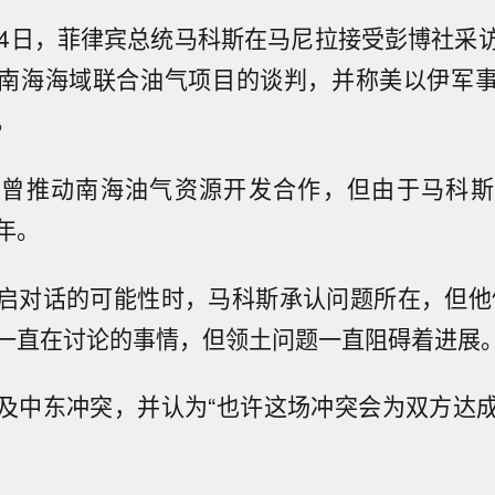
24日，菲律宾总统马科斯在马尼拉接受彭博社采
南海海域联合油气项目的谈判，并称美以伊军
。
菲曾推动南海油气资源开发合作，但由于马科斯
年。
启对话的可能性时，马科斯承认问题所在，但他
一直在讨论的事情，但领土问题一直阻碍着进展。
及中东冲突，并认为“也许这场冲突会为双方达