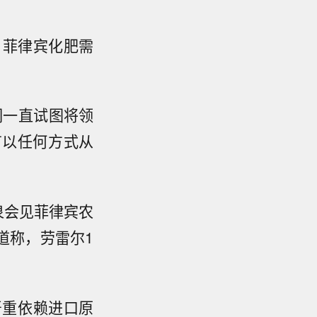
。菲律宾化肥需
们一直试图将领
有以任何方式从
泉会见菲律宾农
道称，劳雷尔1
严重依赖进口原