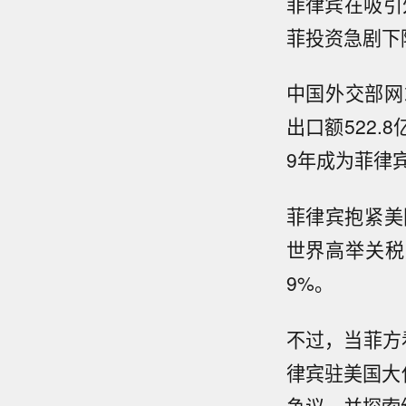
菲律宾在吸引
菲投资急剧下
中国外交部网
出口额522.
9年成为菲律
菲律宾抱紧美
世界高举关税
9%。
不过，当菲方
律宾驻美国大