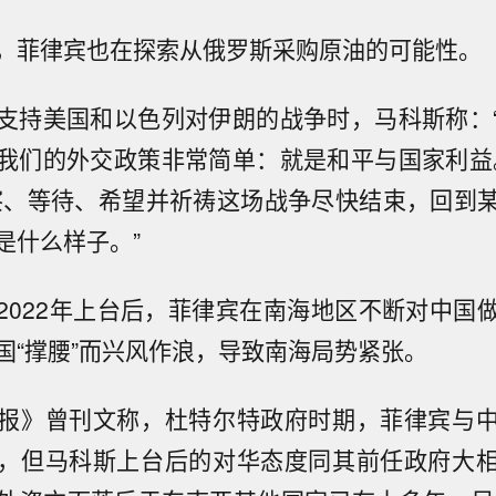
，菲律宾也在探索从俄罗斯采购原油的可能性。
支持美国和以色列对伊朗的战争时，马科斯称：
我们的外交政策非常简单：就是和平与国家利益
察、等待、希望并祈祷这场战争尽快结束，回到
是什么样子。”
2022年上台后，菲律宾在南海地区不断对中国
国“撑腰”而兴风作浪，导致南海局势紧张。
报》曾刊文称，杜特尔特政府时期，菲律宾与
，但马科斯上台后的对华态度同其前任政府大