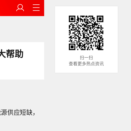
大帮助
扫一扫
查看更多热点资讯
能源供应短缺，