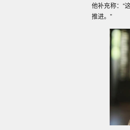
他补充称：“
推进。”