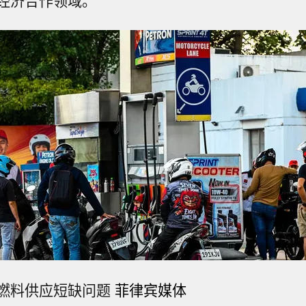
经济合作领域。
燃料供应短缺问题
菲律宾媒体