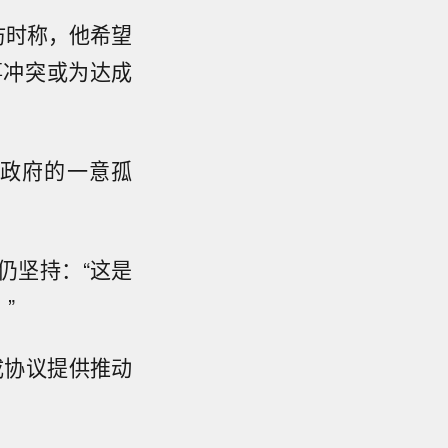
访时称，他希望
事冲突或为达成
政府的一意孤
仍坚持：“这是
”
成协议提供推动