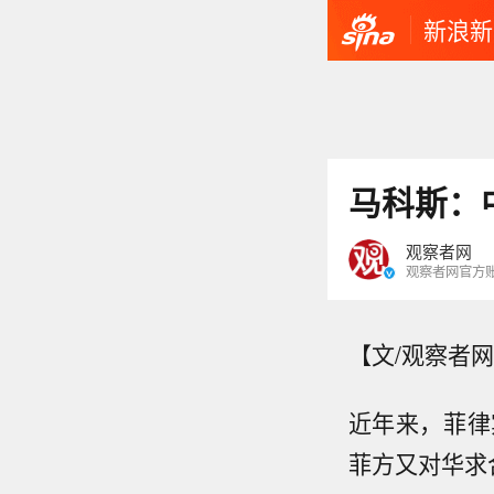
新浪新
马科斯：
观察者网
观察者网官方
【文/观察者网
近年来，菲律
菲方又对华求