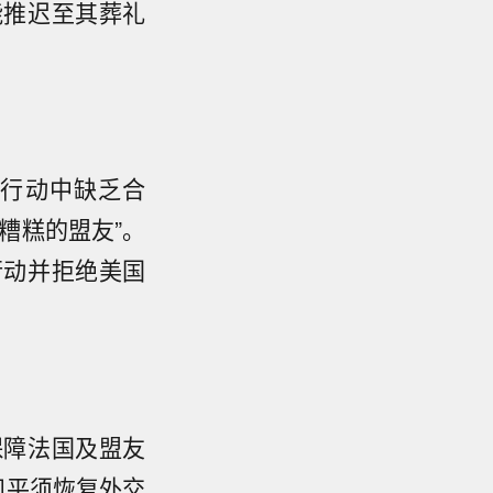
能推迟至其葬礼
事行动中缺乏合
糟糕的盟友”。
行动并拒绝美国
保障法国及盟友
和平须恢复外交