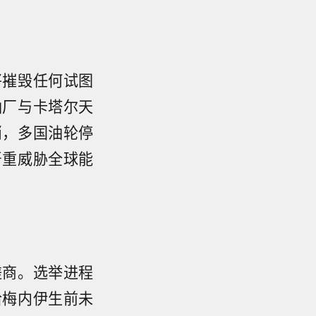
将摧毁任何试图
油厂与卡塔尔天
消，多国油轮停
严重威胁全球能
磋商。选举进程
哈梅内伊生前未