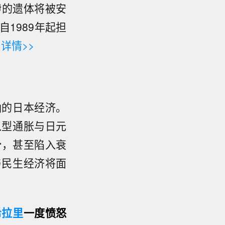
伊的遗体将被安
1989年起担
。
详情>>
油的日本经济。
入型通胀与日元
滑，甚至陷入衰
与民生经济将面
希拉里
一度愤怒