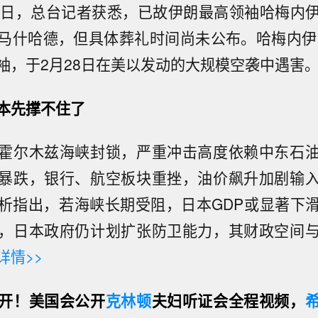
3日，总台记者获悉，已故伊朗最高领袖哈梅内
马什哈德，但具体葬礼时间尚未公布。哈梅内伊自
袖，于2月28日在美以发动的大规模空袭中遇害
本先撑不住了
霍尔木兹海峡封锁，严重冲击高度依赖中东石
暴跌，银行、航空板块重挫，油价飙升加剧输
析指出，若海峡长期受阻，日本GDP或显著下
，日本政府仍计划扩张防卫能力，其财政空间
详情>>
开！美国会公开
克林顿
夫妇听证会全程视频，