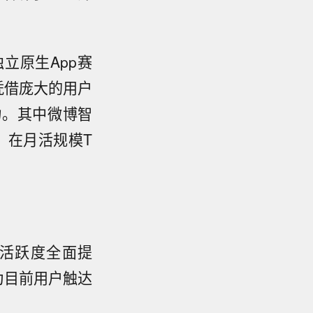
立原生App赛
正凭借庞大的用户
力。其中微博智
%，在月活规模T
应用活跃度全面提
成为目前用户触达