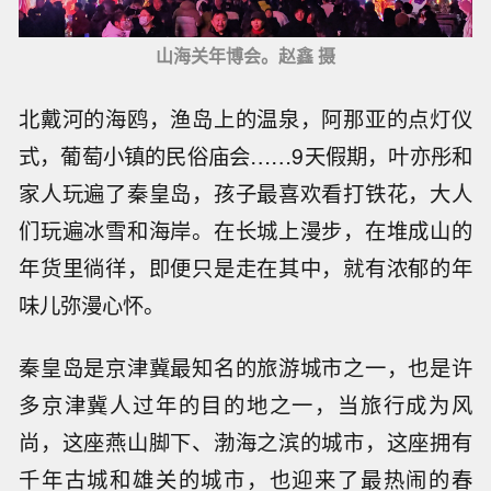
山海关年博会。赵鑫 摄
北戴河的海鸥，渔岛上的温泉，阿那亚的点灯仪
式，葡萄小镇的民俗庙会……9天假期，叶亦彤和
家人玩遍了秦皇岛，孩子最喜欢看打铁花，大人
们玩遍冰雪和海岸。在长城上漫步，在堆成山的
年货里徜徉，即便只是走在其中，就有浓郁的年
味儿弥漫心怀。
秦皇岛是京津冀最知名的旅游城市之一，也是许
多京津冀人过年的目的地之一，当旅行成为风
尚，这座燕山脚下、渤海之滨的城市，这座拥有
千年古城和雄关的城市，也迎来了最热闹的春