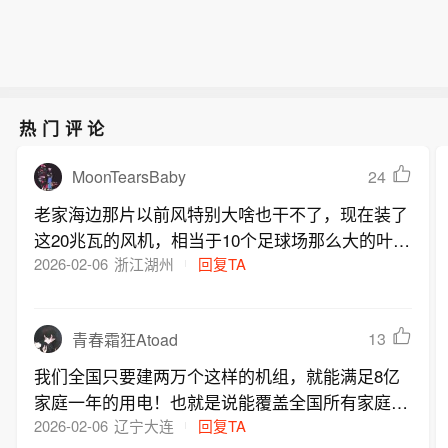
热门评论
MoonTearsBaby
24
老家海边那片以前风特别大啥也干不了，现在装了
这20兆瓦的风机，相当于10个足球场那么大的叶片
转一圈够我家半年用电，厉害
2026-02-06
浙江湖州
回复TA
13
青春霜狂Atoad
我们全国只要建两万个这样的机组，就能满足8亿
家庭一年的用电！也就是说能覆盖全国所有家庭的
用电需求
2026-02-06
辽宁大连
回复TA