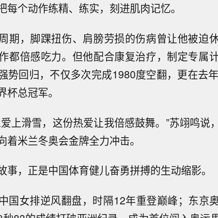
把每个动作练精、练实，刻进肌肉记忆。
周期，脚踝扭伤、肩膀劳损的伤病曾让他被迫
作都倍感吃力。但他配合康复治疗，制定专属
强势回归，不仅多次完成1980度空翻，更在去年
界杯总冠军。
人爱上滑雪，这份热爱让我倍感鼓舞。”苏翊鸣说
向着米兰冬奥会金牌全力冲击。
故事，正是中国体育健儿奋勇拼搏的生动缩影。
中国女排逆风翻盘，时隔12年重登巅峰；东京