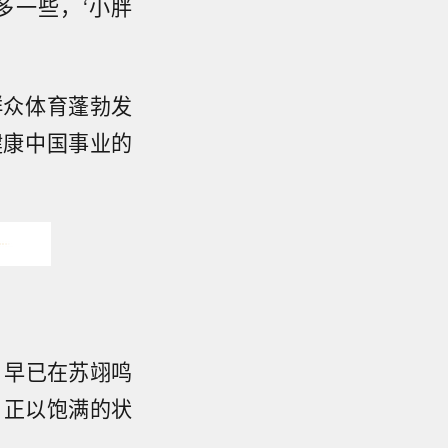
多一些，‘小胖
群众体育蓬勃发
健康中国事业的
，早已在苏翊鸣
，正以饱满的状