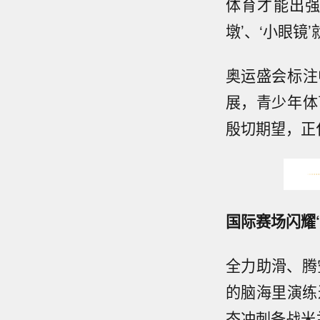
体育才能出强
墩’、‘小眼镜
奥运盛会标注
展，青少年体
殷切期望，正
国际赛场闪耀
全力助滑、腾
的脑海里演练
态冲刺备战米