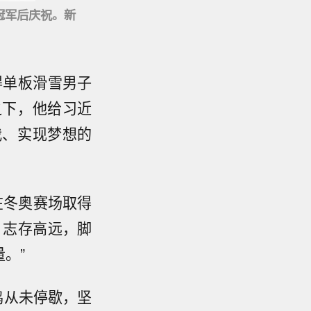
冠军后庆祝。新
得单板滑雪男子
之下，他给习近
我、实现梦想的
在冬奥赛场取得
，志存高远，脚
。”
鸣从未停歇，坚