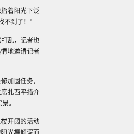
地指着阳光下泛
找不到了！”
然打乱，记者也
热情地邀请记者
户维修加固任务，
主席扎西平措介
实景。
二楼开阔的活动
的阳光棚倾泻而