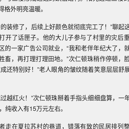
得格外明亮温暖。
楼的装修了，后续上好颜色就彻底完工了！”聊起
打开了话匣子。他的大儿子参与了村里的灾后
区的一家广告公司就业，“我和老伴年纪大了，
牲畜，再打理打理田地。”次仁顿珠稍作停顿，
收成还特别好！”老人眼角的皱纹随着笑意层层舒
越过越红火！”次仁顿珠掰着手指头细细盘算，一
元，纯收入有15万元左右。
者走在夏拉苏村的巷道，错落有致的民居排列