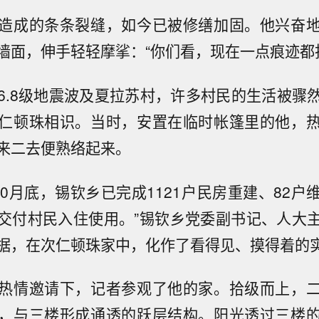
造成的条条裂缝，如今已被修缮加固。他兴奋
墙面，伸手轻轻摩挲：“你们看，现在一点痕迹都
6.8级地震波及夏拉苏村，许多村民的生活被骤
仁顿珠相识。当时，安置在临时帐篷里的他，
来二去便熟络起来。
年10月底，锡钦乡已完成1121户民房重建、82
交付村民入住使用。”锡钦乡党委副书记、人大
据，在次仁顿珠家中，化作了看得见、摸得着的
热情邀请下，记者参观了他的家。拾级而上，
，与三楼形成通透的跃层结构。阳光透过三楼