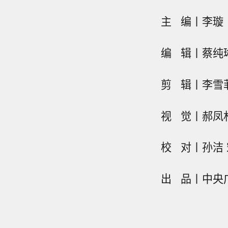
主 编丨李璇
编 辑丨蔡纯
剪 辑丨李雪
视 觉丨郝凤
校 对丨孙洁 
出 品丨中央