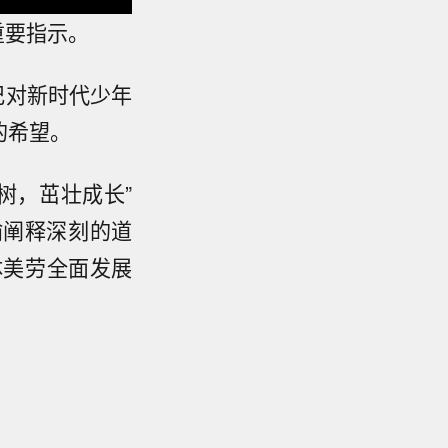
重要指示。
记对新时代少年
的希望。
树，茁壮成长”
喻阐释深刻的道
体美劳全面发展