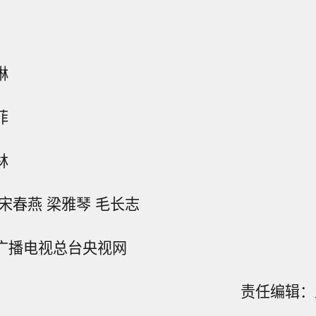
琳
菲
林
宋春燕 梁雅琴 毛长志
广播电视总台央视网
责任编辑：王