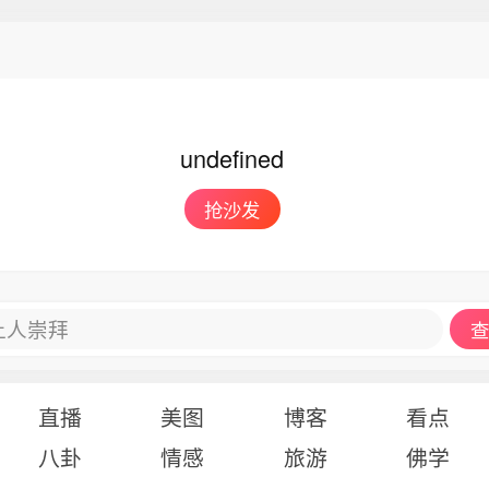
undefined
抢沙发
让人崇拜
查
直播
美图
博客
看点
八卦
情感
旅游
佛学