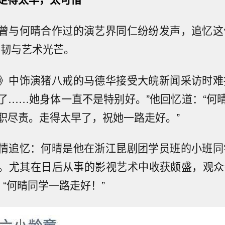
曾与何晴合作过的演艺界同仁纷纷发声，追忆这
坚韧与艺术光芒。
》中饰演猪八戒的马德华接受大皖新闻采访时难
了……她身体一直不是特别好。”他回忆道：“何
职尽责。走得太早了，祝她一路走好。”
情追忆：何晴是他在浙江昆剧团学员班的小班同
。尤其在日后从事的影视艺术中收获颇盛，观众
：“何晴同学一路走好！”