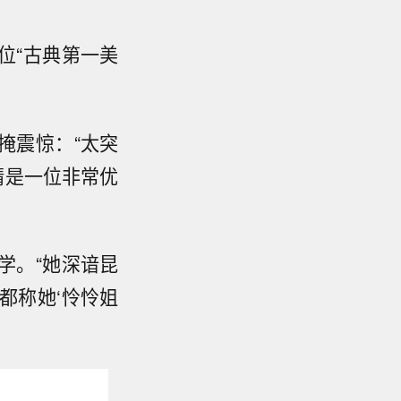
位“古典第一美
掩震惊：“太突
晴是一位非常优
学。“她深谙昆
都称她‘怜怜姐