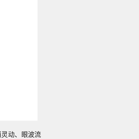
俏灵动、眼波流