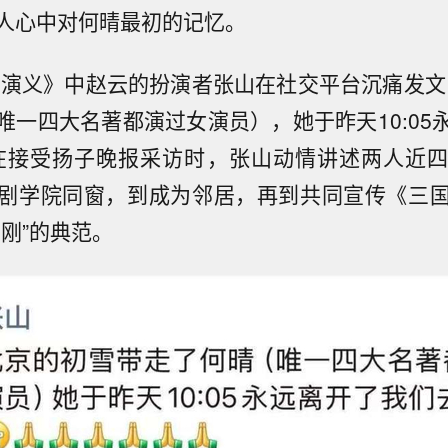
人心中对何晴最初的记忆。
三国演义》中赵云的扮演者张山在社交平台沉痛发文
唯一四大名著都演过女演员），她于昨天10:05
在接受扬子晚报采访时，张山动情讲述两人近
剧学院同窗，到成为邻居，再到共同宣传《三
刚”的典范。