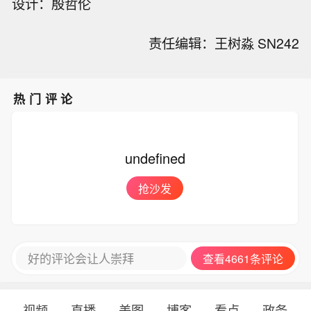
设计：殷哲伦
责任编辑：王树淼 SN242
热门评论
undefined
抢沙发
好的评论会让人崇拜
查看4661条评论
视频
直播
美图
博客
看点
政务