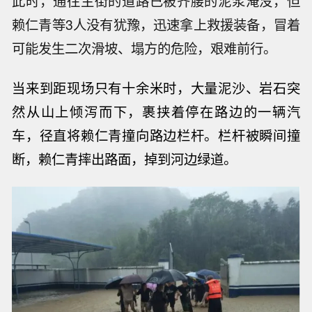
此时，通往主街的道路已被齐腰的泥浆淹没，但
赖仁青等3人没有犹豫，迅速拿上救援装备，冒着
可能发生二次滑坡、塌方的危险，艰难前行。
当来到距现场只有十余米时，大量泥沙、岩石突
然从山上倾泻而下，裹挟着停在路边的一辆汽
车，径直将赖仁青撞向路边栏杆。栏杆被瞬间撞
断，
赖仁青
摔出路面，掉到河边绿道。