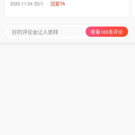
自杀者自己却丢了命的人更不值得，你上有父母下
2025-11-04
四川
回复TA
有孩子怎么办？
好的评论会让人崇拜
查看166条评论